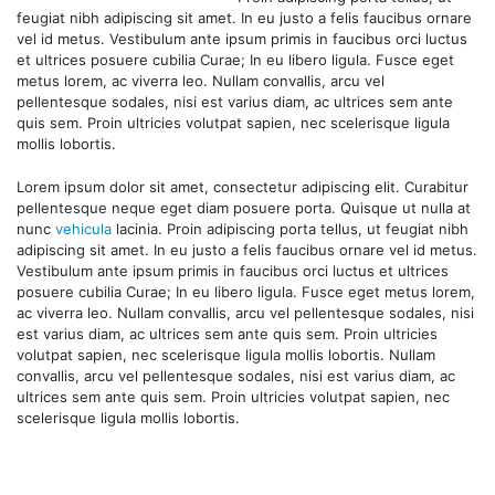
feugiat nibh adipiscing sit amet. In eu justo a felis faucibus ornare
vel id metus. Vestibulum ante ipsum primis in faucibus orci luctus
et ultrices posuere cubilia Curae; In eu libero ligula. Fusce eget
metus lorem, ac viverra leo. Nullam convallis, arcu vel
pellentesque sodales, nisi est varius diam, ac ultrices sem ante
quis sem. Proin ultricies volutpat sapien, nec scelerisque ligula
mollis lobortis.
Lorem ipsum dolor sit amet, consectetur adipiscing elit. Curabitur
pellentesque neque eget diam posuere porta. Quisque ut nulla at
nunc
vehicula
lacinia. Proin adipiscing porta tellus, ut feugiat nibh
adipiscing sit amet. In eu justo a felis faucibus ornare vel id metus.
Vestibulum ante ipsum primis in faucibus orci luctus et ultrices
posuere cubilia Curae; In eu libero ligula. Fusce eget metus lorem,
ac viverra leo. Nullam convallis, arcu vel pellentesque sodales, nisi
est varius diam, ac ultrices sem ante quis sem. Proin ultricies
volutpat sapien, nec scelerisque ligula mollis lobortis. Nullam
convallis, arcu vel pellentesque sodales, nisi est varius diam, ac
ultrices sem ante quis sem. Proin ultricies volutpat sapien, nec
scelerisque ligula mollis lobortis.