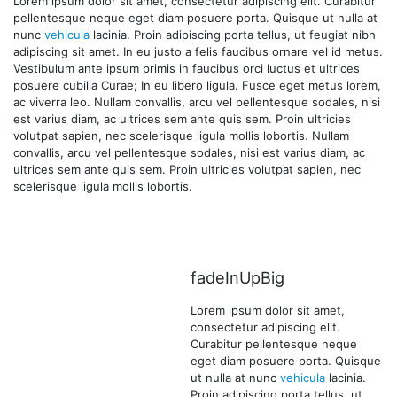
Lorem ipsum dolor sit amet, consectetur adipiscing elit. Curabitur
pellentesque neque eget diam posuere porta. Quisque ut nulla at
nunc
vehicula
lacinia. Proin adipiscing porta tellus, ut feugiat nibh
adipiscing sit amet. In eu justo a felis faucibus ornare vel id metus.
Vestibulum ante ipsum primis in faucibus orci luctus et ultrices
posuere cubilia Curae; In eu libero ligula. Fusce eget metus lorem,
ac viverra leo. Nullam convallis, arcu vel pellentesque sodales, nisi
est varius diam, ac ultrices sem ante quis sem. Proin ultricies
volutpat sapien, nec scelerisque ligula mollis lobortis. Nullam
convallis, arcu vel pellentesque sodales, nisi est varius diam, ac
ultrices sem ante quis sem. Proin ultricies volutpat sapien, nec
scelerisque ligula mollis lobortis.
fadeInUpBig
Lorem ipsum dolor sit amet,
consectetur adipiscing elit.
Curabitur pellentesque neque
eget diam posuere porta. Quisque
ut nulla at nunc
vehicula
lacinia.
Proin adipiscing porta tellus, ut