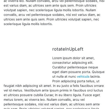
ac viverra leo. Nullam convallis, arcu vel pellentesque sodales, nisi
est varius diam, ac ultrices sem ante quis sem. Proin ultricies
volutpat sapien, nec scelerisque ligula mollis lobortis. Nullam
convallis, arcu vel pellentesque sodales, nisi est varius diam, ac
ultrices sem ante quis sem. Proin ultricies volutpat sapien, nec
scelerisque ligula mollis lobortis.
rotateInUpLeft
Lorem ipsum dolor sit amet,
consectetur adipiscing elit.
Curabitur pellentesque neque
eget diam posuere porta. Quisque
ut nulla at nunc
vehicula
lacinia.
Proin adipiscing porta tellus, ut
feugiat nibh adipiscing sit amet. In eu justo a felis faucibus ornare
vel id metus. Vestibulum ante ipsum primis in faucibus orci luctus
et ultrices posuere cubilia Curae; In eu libero ligula. Fusce eget
metus lorem, ac viverra leo. Nullam convallis, arcu vel
pellentesque sodales, nisi est varius diam, ac ultrices sem ante
quis sem. Proin ultricies volutpat sapien, nec scelerisque ligula