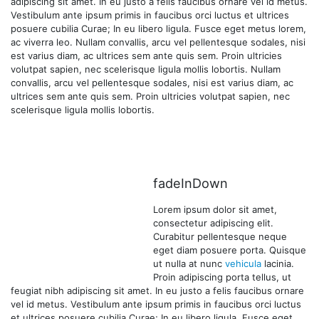
adipiscing sit amet. In eu justo a felis faucibus ornare vel id metus.
Vestibulum ante ipsum primis in faucibus orci luctus et ultrices
posuere cubilia Curae; In eu libero ligula. Fusce eget metus lorem,
ac viverra leo. Nullam convallis, arcu vel pellentesque sodales, nisi
est varius diam, ac ultrices sem ante quis sem. Proin ultricies
volutpat sapien, nec scelerisque ligula mollis lobortis. Nullam
convallis, arcu vel pellentesque sodales, nisi est varius diam, ac
ultrices sem ante quis sem. Proin ultricies volutpat sapien, nec
scelerisque ligula mollis lobortis.
fadeInDown
Lorem ipsum dolor sit amet,
consectetur adipiscing elit.
Curabitur pellentesque neque
eget diam posuere porta. Quisque
ut nulla at nunc
vehicula
lacinia.
Proin adipiscing porta tellus, ut
feugiat nibh adipiscing sit amet. In eu justo a felis faucibus ornare
vel id metus. Vestibulum ante ipsum primis in faucibus orci luctus
et ultrices posuere cubilia Curae; In eu libero ligula. Fusce eget