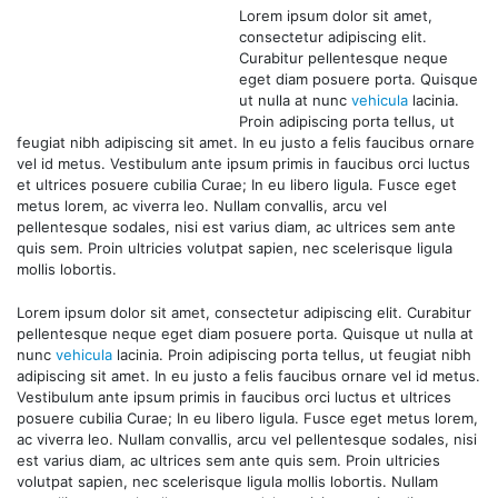
Lorem ipsum dolor sit amet,
consectetur adipiscing elit.
Curabitur pellentesque neque
eget diam posuere porta. Quisque
ut nulla at nunc
vehicula
lacinia.
Proin adipiscing porta tellus, ut
feugiat nibh adipiscing sit amet. In eu justo a felis faucibus ornare
vel id metus. Vestibulum ante ipsum primis in faucibus orci luctus
et ultrices posuere cubilia Curae; In eu libero ligula. Fusce eget
metus lorem, ac viverra leo. Nullam convallis, arcu vel
pellentesque sodales, nisi est varius diam, ac ultrices sem ante
quis sem. Proin ultricies volutpat sapien, nec scelerisque ligula
mollis lobortis.
Lorem ipsum dolor sit amet, consectetur adipiscing elit. Curabitur
pellentesque neque eget diam posuere porta. Quisque ut nulla at
nunc
vehicula
lacinia. Proin adipiscing porta tellus, ut feugiat nibh
adipiscing sit amet. In eu justo a felis faucibus ornare vel id metus.
Vestibulum ante ipsum primis in faucibus orci luctus et ultrices
posuere cubilia Curae; In eu libero ligula. Fusce eget metus lorem,
ac viverra leo. Nullam convallis, arcu vel pellentesque sodales, nisi
est varius diam, ac ultrices sem ante quis sem. Proin ultricies
volutpat sapien, nec scelerisque ligula mollis lobortis. Nullam