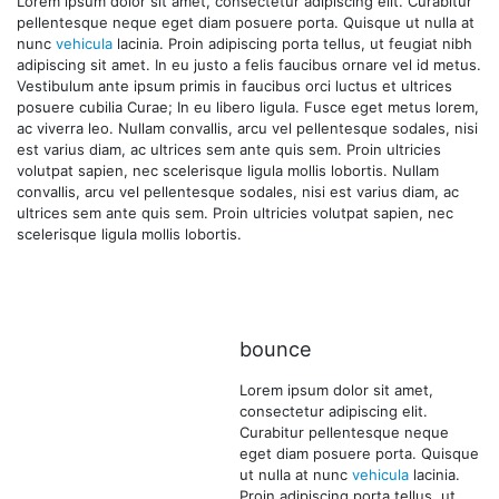
Lorem ipsum dolor sit amet, consectetur adipiscing elit. Curabitur
pellentesque neque eget diam posuere porta. Quisque ut nulla at
nunc
vehicula
lacinia. Proin adipiscing porta tellus, ut feugiat nibh
adipiscing sit amet. In eu justo a felis faucibus ornare vel id metus.
Vestibulum ante ipsum primis in faucibus orci luctus et ultrices
posuere cubilia Curae; In eu libero ligula. Fusce eget metus lorem,
ac viverra leo. Nullam convallis, arcu vel pellentesque sodales, nisi
est varius diam, ac ultrices sem ante quis sem. Proin ultricies
volutpat sapien, nec scelerisque ligula mollis lobortis. Nullam
convallis, arcu vel pellentesque sodales, nisi est varius diam, ac
ultrices sem ante quis sem. Proin ultricies volutpat sapien, nec
scelerisque ligula mollis lobortis.
bounce
Lorem ipsum dolor sit amet,
consectetur adipiscing elit.
Curabitur pellentesque neque
eget diam posuere porta. Quisque
ut nulla at nunc
vehicula
lacinia.
Proin adipiscing porta tellus, ut