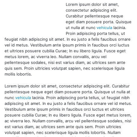
Lorem ipsum dolor sit amet,
consectetur adipiscing elit.
Curabitur pellentesque neque
eget diam posuere porta. Quisque
ut nulla at nunc
vehicula
lacinia.
Proin adipiscing porta tellus, ut
feugiat nibh adipiscing sit amet. In eu justo a felis faucibus ornare
vel id metus. Vestibulum ante ipsum primis in faucibus orci luctus
et ultrices posuere cubilia Curae; In eu libero ligula. Fusce eget
metus lorem, ac viverra leo. Nullam convallis, arcu vel
pellentesque sodales, nisi est varius diam, ac ultrices sem ante
quis sem. Proin ultricies volutpat sapien, nec scelerisque ligula
mollis lobortis.
Lorem ipsum dolor sit amet, consectetur adipiscing elit. Curabitur
pellentesque neque eget diam posuere porta. Quisque ut nulla at
nunc
vehicula
lacinia. Proin adipiscing porta tellus, ut feugiat nibh
adipiscing sit amet. In eu justo a felis faucibus ornare vel id metus.
Vestibulum ante ipsum primis in faucibus orci luctus et ultrices
posuere cubilia Curae; In eu libero ligula. Fusce eget metus lorem,
ac viverra leo. Nullam convallis, arcu vel pellentesque sodales, nisi
est varius diam, ac ultrices sem ante quis sem. Proin ultricies
volutpat sapien, nec scelerisque ligula mollis lobortis. Nullam