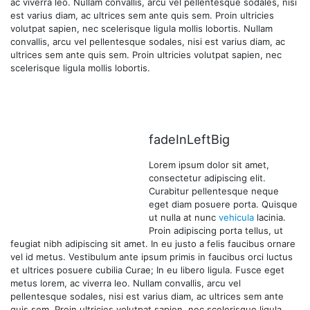
ac viverra leo. Nullam convallis, arcu vel pellentesque sodales, nisi
est varius diam, ac ultrices sem ante quis sem. Proin ultricies
volutpat sapien, nec scelerisque ligula mollis lobortis. Nullam
convallis, arcu vel pellentesque sodales, nisi est varius diam, ac
ultrices sem ante quis sem. Proin ultricies volutpat sapien, nec
scelerisque ligula mollis lobortis.
fadeInLeftBig
Lorem ipsum dolor sit amet,
consectetur adipiscing elit.
Curabitur pellentesque neque
eget diam posuere porta. Quisque
ut nulla at nunc
vehicula
lacinia.
Proin adipiscing porta tellus, ut
feugiat nibh adipiscing sit amet. In eu justo a felis faucibus ornare
vel id metus. Vestibulum ante ipsum primis in faucibus orci luctus
et ultrices posuere cubilia Curae; In eu libero ligula. Fusce eget
metus lorem, ac viverra leo. Nullam convallis, arcu vel
pellentesque sodales, nisi est varius diam, ac ultrices sem ante
quis sem. Proin ultricies volutpat sapien, nec scelerisque ligula