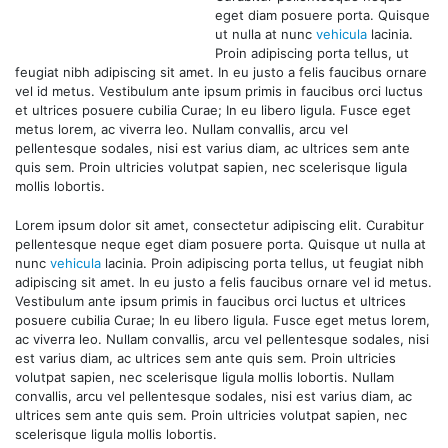
eget diam posuere porta. Quisque
ut nulla at nunc
vehicula
lacinia.
Proin adipiscing porta tellus, ut
feugiat nibh adipiscing sit amet. In eu justo a felis faucibus ornare
vel id metus. Vestibulum ante ipsum primis in faucibus orci luctus
et ultrices posuere cubilia Curae; In eu libero ligula. Fusce eget
metus lorem, ac viverra leo. Nullam convallis, arcu vel
pellentesque sodales, nisi est varius diam, ac ultrices sem ante
quis sem. Proin ultricies volutpat sapien, nec scelerisque ligula
mollis lobortis.
Lorem ipsum dolor sit amet, consectetur adipiscing elit. Curabitur
pellentesque neque eget diam posuere porta. Quisque ut nulla at
nunc
vehicula
lacinia. Proin adipiscing porta tellus, ut feugiat nibh
adipiscing sit amet. In eu justo a felis faucibus ornare vel id metus.
Vestibulum ante ipsum primis in faucibus orci luctus et ultrices
posuere cubilia Curae; In eu libero ligula. Fusce eget metus lorem,
ac viverra leo. Nullam convallis, arcu vel pellentesque sodales, nisi
est varius diam, ac ultrices sem ante quis sem. Proin ultricies
volutpat sapien, nec scelerisque ligula mollis lobortis. Nullam
convallis, arcu vel pellentesque sodales, nisi est varius diam, ac
ultrices sem ante quis sem. Proin ultricies volutpat sapien, nec
scelerisque ligula mollis lobortis.