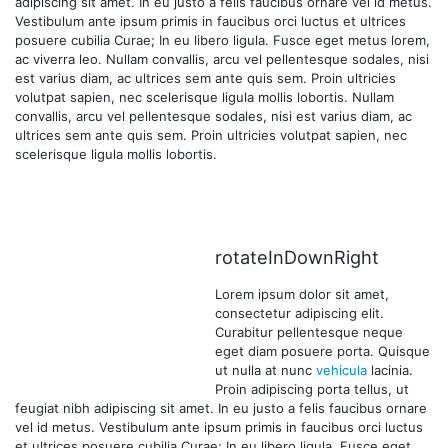
adipiscing sit amet. In eu justo a felis faucibus ornare vel id metus.
Vestibulum ante ipsum primis in faucibus orci luctus et ultrices
posuere cubilia Curae; In eu libero ligula. Fusce eget metus lorem,
ac viverra leo. Nullam convallis, arcu vel pellentesque sodales, nisi
est varius diam, ac ultrices sem ante quis sem. Proin ultricies
volutpat sapien, nec scelerisque ligula mollis lobortis. Nullam
convallis, arcu vel pellentesque sodales, nisi est varius diam, ac
ultrices sem ante quis sem. Proin ultricies volutpat sapien, nec
scelerisque ligula mollis lobortis.
rotateInDownRight
Lorem ipsum dolor sit amet,
consectetur adipiscing elit.
Curabitur pellentesque neque
eget diam posuere porta. Quisque
ut nulla at nunc
vehicula
lacinia.
Proin adipiscing porta tellus, ut
feugiat nibh adipiscing sit amet. In eu justo a felis faucibus ornare
vel id metus. Vestibulum ante ipsum primis in faucibus orci luctus
et ultrices posuere cubilia Curae; In eu libero ligula. Fusce eget