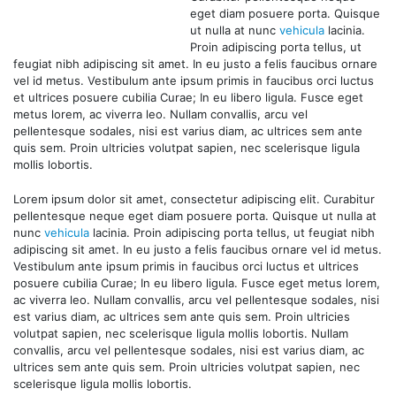
eget diam posuere porta. Quisque
ut nulla at nunc
vehicula
lacinia.
Proin adipiscing porta tellus, ut
feugiat nibh adipiscing sit amet. In eu justo a felis faucibus ornare
vel id metus. Vestibulum ante ipsum primis in faucibus orci luctus
et ultrices posuere cubilia Curae; In eu libero ligula. Fusce eget
metus lorem, ac viverra leo. Nullam convallis, arcu vel
pellentesque sodales, nisi est varius diam, ac ultrices sem ante
quis sem. Proin ultricies volutpat sapien, nec scelerisque ligula
mollis lobortis.
Lorem ipsum dolor sit amet, consectetur adipiscing elit. Curabitur
pellentesque neque eget diam posuere porta. Quisque ut nulla at
nunc
vehicula
lacinia. Proin adipiscing porta tellus, ut feugiat nibh
adipiscing sit amet. In eu justo a felis faucibus ornare vel id metus.
Vestibulum ante ipsum primis in faucibus orci luctus et ultrices
posuere cubilia Curae; In eu libero ligula. Fusce eget metus lorem,
ac viverra leo. Nullam convallis, arcu vel pellentesque sodales, nisi
est varius diam, ac ultrices sem ante quis sem. Proin ultricies
volutpat sapien, nec scelerisque ligula mollis lobortis. Nullam
convallis, arcu vel pellentesque sodales, nisi est varius diam, ac
ultrices sem ante quis sem. Proin ultricies volutpat sapien, nec
scelerisque ligula mollis lobortis.