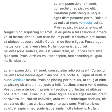
Lorem ipsum dolor sit amet,
consectetur adipiscing elit.
Curabitur pellentesque neque
eget diam posuere porta. Quisque
ut nulla at nunc
vehicula
lacinia.
Proin adipiscing porta tellus, ut
feugiat nibh adipiscing sit amet. In eu justo a felis faucibus ornare
vel id metus. Vestibulum ante ipsum primis in faucibus orci luctus
et ultrices posuere cubilia Curae; In eu libero ligula. Fusce eget
metus lorem, ac viverra leo. Nullam convallis, arcu vel
pellentesque sodales, nisi est varius diam, ac ultrices sem ante
quis sem. Proin ultricies volutpat sapien, nec scelerisque ligula
mollis lobortis.
Lorem ipsum dolor sit amet, consectetur adipiscing elit. Curabitur
pellentesque neque eget diam posuere porta. Quisque ut nulla at
nunc
vehicula
lacinia. Proin adipiscing porta tellus, ut feugiat nibh
adipiscing sit amet. In eu justo a felis faucibus ornare vel id metus.
Vestibulum ante ipsum primis in faucibus orci luctus et ultrices
posuere cubilia Curae; In eu libero ligula. Fusce eget metus lorem,
ac viverra leo. Nullam convallis, arcu vel pellentesque sodales, nisi
est varius diam, ac ultrices sem ante quis sem. Proin ultricies
volutpat sapien, nec scelerisque ligula mollis lobortis. Nullam