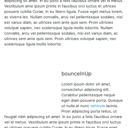
adipiscing sit amet. In eu justo a felis faucibus ornare vel id metus.
Vestibulum ante ipsum primis in faucibus orci luctus et ultrices
posuere cubilia Curae; In eu libero ligula. Fusce eget metus lorem,
ac viverra leo. Nullam convallis, arcu vel pellentesque sodales, nisi
est varius diam, ac ultrices sem ante quis sem. Proin ultricies
volutpat sapien, nec scelerisque ligula mollis lobortis. Nullam
convallis, arcu vel pellentesque sodales, nisi est varius diam, ac
ultrices sem ante quis sem. Proin ultricies volutpat sapien, nec
scelerisque ligula mollis lobortis.
bounceInUp
Lorem ipsum dolor sit amet,
consectetur adipiscing elit.
Curabitur pellentesque neque
eget diam posuere porta. Quisque
ut nulla at nunc
vehicula
lacinia.
Proin adipiscing porta tellus, ut
feugiat nibh adipiscing sit amet. In eu justo a felis faucibus ornare
vel id metus. Vestibulum ante ipsum primis in faucibus orci luctus
et ultrices posuere cubilia Curae; In eu libero ligula. Fusce eget