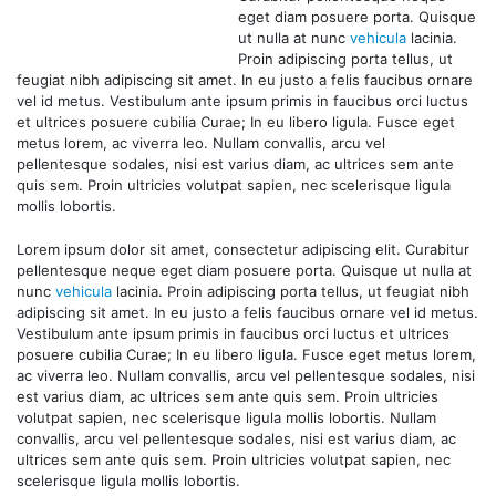
eget diam posuere porta. Quisque
ut nulla at nunc
vehicula
lacinia.
Proin adipiscing porta tellus, ut
feugiat nibh adipiscing sit amet. In eu justo a felis faucibus ornare
vel id metus. Vestibulum ante ipsum primis in faucibus orci luctus
et ultrices posuere cubilia Curae; In eu libero ligula. Fusce eget
metus lorem, ac viverra leo. Nullam convallis, arcu vel
pellentesque sodales, nisi est varius diam, ac ultrices sem ante
quis sem. Proin ultricies volutpat sapien, nec scelerisque ligula
mollis lobortis.
Lorem ipsum dolor sit amet, consectetur adipiscing elit. Curabitur
pellentesque neque eget diam posuere porta. Quisque ut nulla at
nunc
vehicula
lacinia. Proin adipiscing porta tellus, ut feugiat nibh
adipiscing sit amet. In eu justo a felis faucibus ornare vel id metus.
Vestibulum ante ipsum primis in faucibus orci luctus et ultrices
posuere cubilia Curae; In eu libero ligula. Fusce eget metus lorem,
ac viverra leo. Nullam convallis, arcu vel pellentesque sodales, nisi
est varius diam, ac ultrices sem ante quis sem. Proin ultricies
volutpat sapien, nec scelerisque ligula mollis lobortis. Nullam
convallis, arcu vel pellentesque sodales, nisi est varius diam, ac
ultrices sem ante quis sem. Proin ultricies volutpat sapien, nec
scelerisque ligula mollis lobortis.