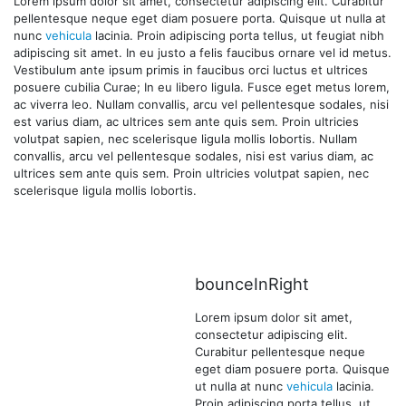
Lorem ipsum dolor sit amet, consectetur adipiscing elit. Curabitur
pellentesque neque eget diam posuere porta. Quisque ut nulla at
nunc
vehicula
lacinia. Proin adipiscing porta tellus, ut feugiat nibh
adipiscing sit amet. In eu justo a felis faucibus ornare vel id metus.
Vestibulum ante ipsum primis in faucibus orci luctus et ultrices
posuere cubilia Curae; In eu libero ligula. Fusce eget metus lorem,
ac viverra leo. Nullam convallis, arcu vel pellentesque sodales, nisi
est varius diam, ac ultrices sem ante quis sem. Proin ultricies
volutpat sapien, nec scelerisque ligula mollis lobortis. Nullam
convallis, arcu vel pellentesque sodales, nisi est varius diam, ac
ultrices sem ante quis sem. Proin ultricies volutpat sapien, nec
scelerisque ligula mollis lobortis.
bounceInRight
Lorem ipsum dolor sit amet,
consectetur adipiscing elit.
Curabitur pellentesque neque
eget diam posuere porta. Quisque
ut nulla at nunc
vehicula
lacinia.
Proin adipiscing porta tellus, ut