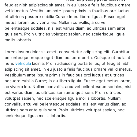
feugiat nibh adipiscing sit amet. In eu justo a felis faucibus ornare
vel id metus. Vestibulum ante ipsum primis in faucibus orci luctus
et ultrices posuere cubilia Curae; In eu libero ligula. Fusce eget
metus lorem, ac viverra leo. Nullam convallis, arcu vel
pellentesque sodales, nisi est varius diam, ac ultrices sem ante
quis sem. Proin ultricies volutpat sapien, nec scelerisque ligula
mollis lobortis.
Lorem ipsum dolor sit amet, consectetur adipiscing elit. Curabitur
pellentesque neque eget diam posuere porta. Quisque ut nulla at
nunc
vehicula
lacinia. Proin adipiscing porta tellus, ut feugiat nibh
adipiscing sit amet. In eu justo a felis faucibus ornare vel id metus.
Vestibulum ante ipsum primis in faucibus orci luctus et ultrices
posuere cubilia Curae; In eu libero ligula. Fusce eget metus lorem,
ac viverra leo. Nullam convallis, arcu vel pellentesque sodales, nisi
est varius diam, ac ultrices sem ante quis sem. Proin ultricies
volutpat sapien, nec scelerisque ligula mollis lobortis. Nullam
convallis, arcu vel pellentesque sodales, nisi est varius diam, ac
ultrices sem ante quis sem. Proin ultricies volutpat sapien, nec
scelerisque ligula mollis lobortis.