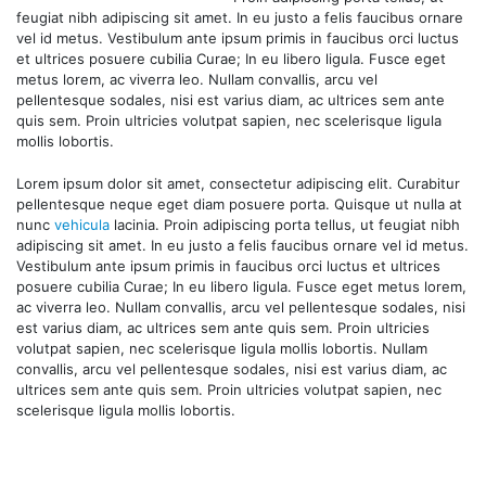
feugiat nibh adipiscing sit amet. In eu justo a felis faucibus ornare
vel id metus. Vestibulum ante ipsum primis in faucibus orci luctus
et ultrices posuere cubilia Curae; In eu libero ligula. Fusce eget
metus lorem, ac viverra leo. Nullam convallis, arcu vel
pellentesque sodales, nisi est varius diam, ac ultrices sem ante
quis sem. Proin ultricies volutpat sapien, nec scelerisque ligula
mollis lobortis.
Lorem ipsum dolor sit amet, consectetur adipiscing elit. Curabitur
pellentesque neque eget diam posuere porta. Quisque ut nulla at
nunc
vehicula
lacinia. Proin adipiscing porta tellus, ut feugiat nibh
adipiscing sit amet. In eu justo a felis faucibus ornare vel id metus.
Vestibulum ante ipsum primis in faucibus orci luctus et ultrices
posuere cubilia Curae; In eu libero ligula. Fusce eget metus lorem,
ac viverra leo. Nullam convallis, arcu vel pellentesque sodales, nisi
est varius diam, ac ultrices sem ante quis sem. Proin ultricies
volutpat sapien, nec scelerisque ligula mollis lobortis. Nullam
convallis, arcu vel pellentesque sodales, nisi est varius diam, ac
ultrices sem ante quis sem. Proin ultricies volutpat sapien, nec
scelerisque ligula mollis lobortis.